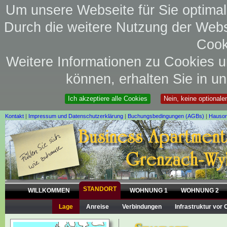
Um unsere Webseite für Sie optimal
Durch die weitere Nutzung der Web
Cook
Weitere Informationen zu Cookies un
können, erhalten Sie in u
Ich akzeptiere alle Cookies
Nein, keine optional
Kontakt
|
Impressum und Datenschutzerklärung
|
Buchungsbedingungen (AGBs)
|
Hausor
STANDORT
WILLKOMMEN
WOHNUNG 1
WOHNUNG 2
Lage
Anreise
Verbindungen
Infrastruktur vor 