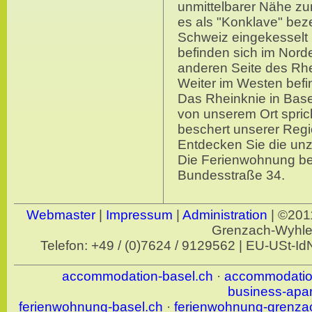
unmittelbarer Nähe zur
es als "Konklave" bez
Schweiz eingekesselt 
befinden sich im Nord
anderen Seite des Rhe
Weiter im Westen befi
Das Rheinknie in Base
von unserem Ort spric
beschert unserer Regi
Entdecken Sie die unz
Die Ferienwohnung befi
Bundesstraße 34.
Webmaster
|
Impressum
|
Administration
| ©201
Grenzach-Wyh
Telefon: +49 / (0)7624 / 9129562 | EU-USt-
accommodation-basel.ch
·
accommodatio
business-apa
ferienwohnung-basel.ch
·
ferienwohnung-grenza